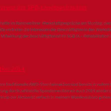
erenz der SPD-Landtagsfraktion
hatte im Rahmen ihrer Werkstattgespräche am Montag, dem 
äte vertreten die Interessen der Beschäftigten in den Werks
e Mitwirkung der Beschäftigten ist im SGB IX – Rehabilitation
tion 2014
ere traditionelle AWO-Sterntaleraktion sind bereits in vollem
ung durch zahlreiche Spenden wollen wir auch 2014 wieder di
rinzip der Aktion ist einfach: In meinem Wahlkreisbüro gehen