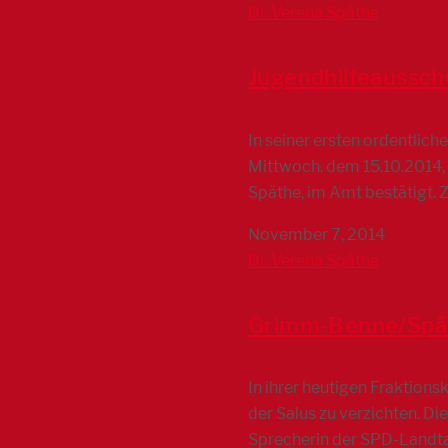
Dr. Verena Späthe
Jugendhilfeaussch
In seiner ersten ordentlic
Mittwoch. dem 15.10.2014, 
Späthe, im Amt bestätigt. 
November 7, 2014
Dr. Verena Späthe
Grimm-Benne/Späthe
In ihrer heutigen Fraktion
der Salus zu verzichten. Di
Sprecherin der SPD-Landtag