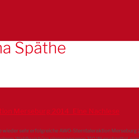
na Späthe
ion Merseburg 2014  Eine Nachlese
die wieder sehr erfolgreiche AWO-Sterntaleraktion Merseburg 
n meinem Wahlkreisbüro eingegangenen 310 Wunschzettel, gem