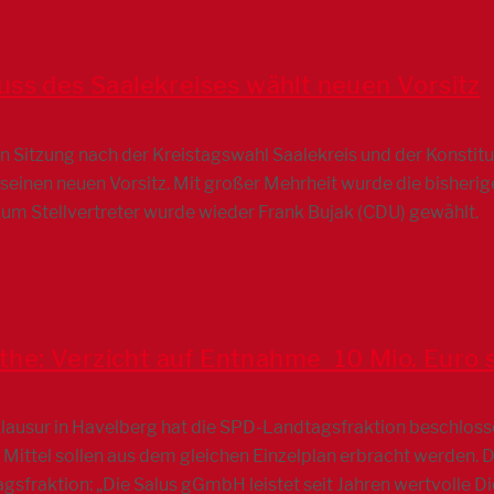
uss des Saalekreises wählt neuen Vorsitz
hen Sitzung nach der Kreistagswahl Saalekreis und der Konsti
seinen neuen Vorsitz. Mit großer Mehrheit wurde die bisheri
Zum Stellvertreter wurde wieder Frank Bujak (CDU) gewählt.
: Verzicht auf Entnahme  10 Mio. Euro s
sklausur in Havelberg hat die SPD-Landtagsfraktion beschlos
e Mittel sollen aus dem gleichen Einzelplan erbracht werden.
sfraktion: „Die Salus gGmbH leistet seit Jahren wertvolle D