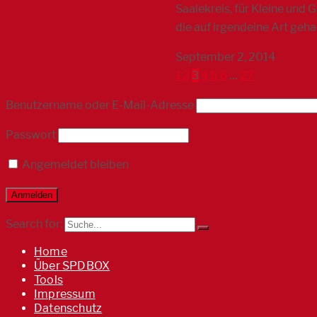
Saalekreis, für Kleine und 
die auf irgendeine Art geha
September 2, 2014
1
2
3
4
5
6
…
27
Benutzername oder E-Mail-Adresse
Passwort
Angemeldet bleiben
Search for:
Home
Über SPDBOX
Tools
Impressum
Datenschutz