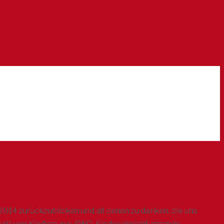
2014 zurückzublicken und all denen zu danken, die uns
alt von Kindern aus AWO-Kindereinrichtungen in