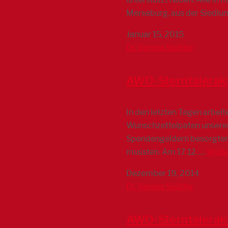
Merseburg, aus der Siedlun
Januar 15, 2015
Dr. Verena Späthe
AWO-Sterntalerakt
In den letzten Tagen arbe
Wunschzettelpaten unserer
Spendengeldern besorgten 
mussten. Am 17.12. …
Weite
Dezember 19, 2014
Dr. Verena Späthe
AWO-Sterntalerak