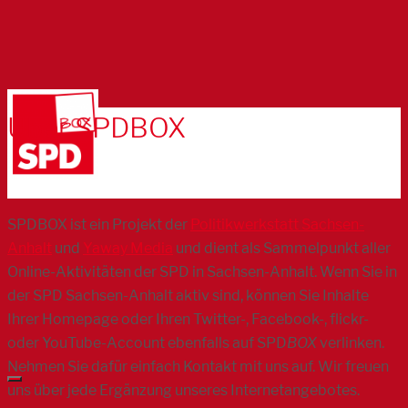
Über SPDBOX
SPDBOX ist ein Projekt der
Politikwerkstatt Sachsen-
Anhalt
und
Yaway Media
und dient als Sammelpunkt aller
Online-Aktivitäten der SPD in Sachsen-Anhalt. Wenn Sie in
der SPD Sachsen-Anhalt aktiv sind, können Sie Inhalte
Ihrer Homepage oder Ihren Twitter-, Facebook-, flickr-
oder YouTube-Account ebenfalls auf SPD
BOX
verlinken.
Nehmen Sie dafür einfach Kontakt mit uns auf. Wir freuen
uns über jede Ergänzung unseres Internetangebotes.