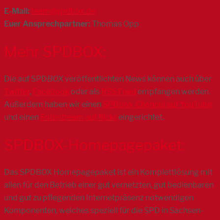
E-Mail:
team@spdbox.de
Euer Ansprechpartner:
Thomas Opp
Mehr SPDBOX:
Die auf SPD
BOX
veröffentlichten News können auch über
Twitter
,
Facebook
oder als
RSS Feed
empfangen werden.
Außerdem haben wir einen
SPDbox-Channel auf YouTube
und einen
Fotostream auf flickr
eingerichtet.
SPDBOX-Homepagepaket:
Das SPDBOX Homepagepaket ist ein Komplettlösung mit
allen für den Betrieb einer gut vernetzten, gut bedienbaren
und gut zu pflegenden Internetpräsenz notwendigen
Komponenten, welches speziell für die SPD in Sachsen-