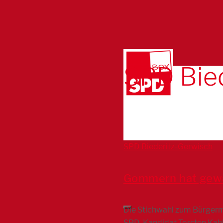
SPD Bie
SPD Biederitz-Gerwisch
Gommern hat gew
Die Stichwahl zum Bürgerm
SPD-Kandidat Torsten Kahl