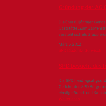
Gründung der AG 6
Die über 60jährigen Genos
Gaststätte „Zum Zapfenstr
versteht sich als Gruppier
März 5, 2012
SPD Biederitz-Gerwisch
SPD besucht das I
Der SPD Landtagsabgeordne
Gericke, den SPD Bürgerme
einstige Brand- und Katas
Weiterlesen