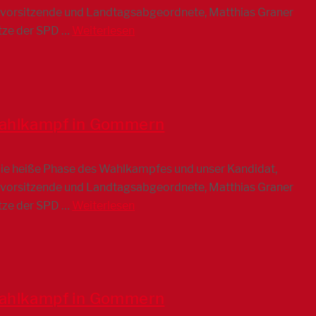
isvorsitzende und Landtagsabgeordnete, Matthias Graner
tze der SPD …
Weiterlesen
rwahlkampf in Gommern
die heiße Phase des Wahlkampfes und unser Kandidat,
isvorsitzende und Landtagsabgeordnete, Matthias Graner
tze der SPD …
Weiterlesen
rwahlkampf in Gommern