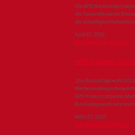
Die SPD Bundestagsfraktion
der Generationen im Demog
die vielseitigen Herausfor
April 17, 2012
SPD Biederitz-Gerwisch
SPD Kreisvorstand 
„Die Bundestagswahl 2013 r
Wahlkreisdelegiertenkonfer
SPD Kreisvorsitzende, Mat
Bundestagswahl wird auc
März 27, 2012
SPD Biederitz-Gerwisch