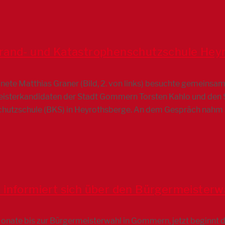
rand- und Katastrophenschutzschule Hey
te Matthias Graner (Bild, 2. von links) besuchte gemeinsa
isterkandidaten der Stadt Gommern Torsten Kahlo und den SP
hutzschule (BKS) in Heyrothsberge. An dem Gespräch nahm auc
 informiert sich über den Bürgermeiste
Monate bis zur Bürgermeisterwahl in Gommern, jetzt beginnt 