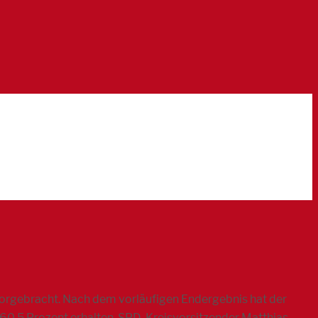
orgebracht. Nach dem vorläufigen Endergebnis hat der
60,5 Prozent erhalten. SPD-Kreisvorsitzender Matthias