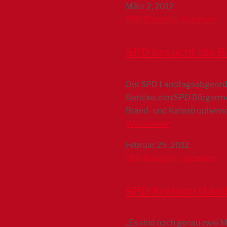
März 2, 2012
SPD Biederitz-Gerwisch
SPD besucht die B
Der SPD Landtagsabgeordne
Gericke, den SPD Bürgerme
Brand- und Katastrophensc
Weiterlesen
Februar 29, 2012
SPD Biederitz-Gerwisch
SPD Kreisvorstand
„Es sind noch genau zwei 