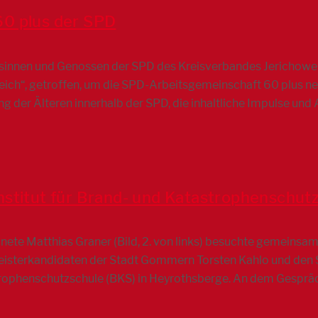
0 plus der SPD
sinnen und Genossen der SPD des Kreisverbandes Jerichower 
eich“, getroffen, um die SPD-Arbeitsgemeinschaft 60 plus n
ung der Älteren innerhalb der SPD, die inhaltliche Impulse un
nstitut für Brand- und Katastrophenschut
te Matthias Graner (Bild, 2. von links) besuchte gemeinsa
isterkandidaten der Stadt Gommern Torsten Kahlo und den SP
trophenschutzschule (BKS) in Heyrothsberge. An dem Gespräc