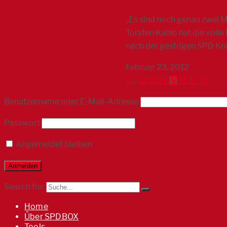
„Es sind noch genau zwei 
Torsten Kahlo hat die vol
nach der gestrigen SPD Kr
Februar 23, 2012
1
…
12
13
14
15
16
17
18
Benutzername oder E-Mail-Adresse
Passwort
Angemeldet bleiben
Search for:
Home
Über SPDBOX
Tools