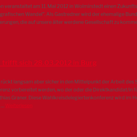
 veranstaltet am 11. Mai 2012 in Wolmirstedt einen Zukunftsd
rafischen Wandel”. Als Gastredner wird der ehemalige Bunde
derungen, die auf unsere älter werdene Gesellschaft zu komm
trifft sich 28.03.2012 in Burg
ückt langsam aber sicher in den Mittelpunkt der Arbeit des
enz vorbereitet werden, wo der oder die Direktkandidat/in fü
thias Graner. Diese Wahlkreisdelegiertenkonferenz wird im 
h …
Weiterlesen