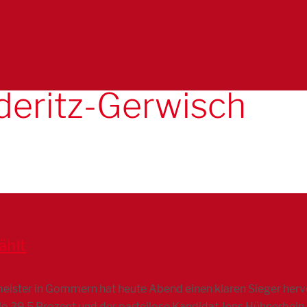
deritz-Gerwisch
ählt
eister in Gommern hat heute Abend einen klaren Sieger herv
o 39,5 Prozent und der parteilose Kandidat Jens Hühnerbein 