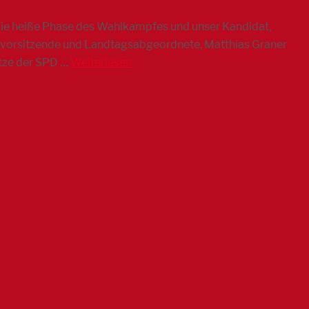
die heiße Phase des Wahlkampfes und unser Kandidat,
isvorsitzende und Landtagsabgeordnete, Matthias Graner
tze der SPD …
Weiterlesen