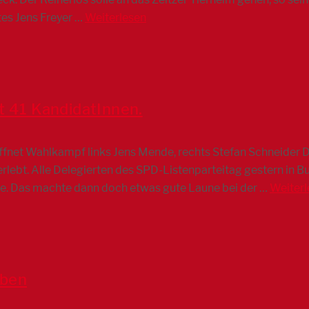
tes Jens Freyer …
Weiterlesen
t 41 KandidatInnen.
öffnet Wahlkampf links Jens Mende, rechts Stefan Schneider 
 erlebt. Alle Delegierten des SPD-Listenparteitag gestern in
e. Das machte dann doch etwas gute Laune bei der …
Weiterl
eben