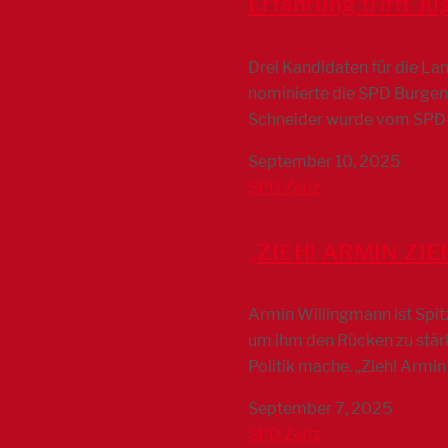
Erfahrung trifft J
Drei Kandidaten für die Lan
nominierte die SPD Burgenl
Schneider wurde vom SPD-O
September 10, 2025
SPD Zeitz
„ZIEH! ARMIN ZIE
Armin Willingmann ist Spit
um ihm den Rücken zu stärk
Politik mache. „Zieh! Armin 
September 7, 2025
SPD Zeitz