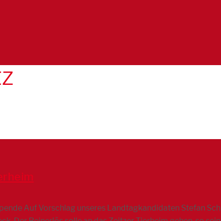
tz
ierheim
Spende Auf Vorschlag unseres Landtagkandidaten Stefan Schn
ck. Der Reinerlös solle an das Zeitzer Tierheim gehen, so se