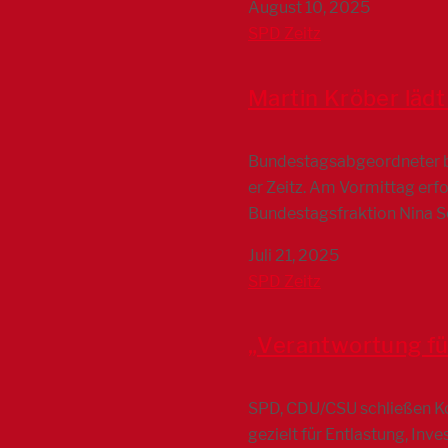
August 10, 2025
SPD Zeitz
Martin Kröber lädt
Bundestagsabgeordneter be
er Zeitz. Am Vormittag erf
Bundestagsfraktion Nina 
Juli 21, 2025
SPD Zeitz
„Verantwortung fü
SPD, CDU/CSU schließen Koal
gezielt für Entlastung, Inv