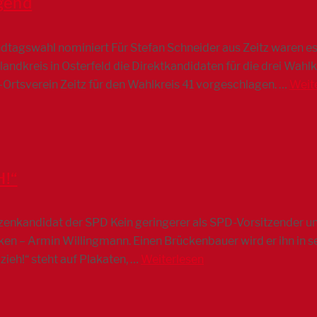
ugend
dtagswahl nominiert Für Stefan Schneider aus Zeitz waren es „
andkreis in Osterfeld die Direktkandidaten für die drei Wah
rtsverein Zeitz für den Wahlkreis 41 vorgeschlagen. …
Weit
H!“
zenkandidat der SPD Kein geringerer als SPD-Vorsitzender u
en – Armin Willingmann. Einen Brückenbauer wird er ihn in se
zieh!“ steht auf Plakaten, …
Weiterlesen