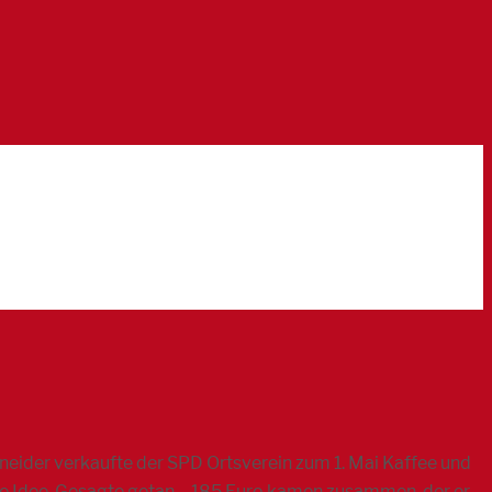
eider verkaufte der SPD Ortsverein zum 1. Mai Kaffee und
ine Idee. Gesagte getan – 185 Euro kamen zusammen, der er