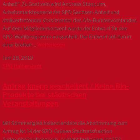
Anhalt“. Zu Gast sein wird Andreas Steppuhn,
Arbeitsmarktexperte der SPD Sachsen-Anhalt und
stellvertretender Vorsitzender des Afa-Bundesvorstandes.
Auf dem Mitgliederkonvent wurde der Entwurf für das
SPD-Wahlprogramm vorgestellt. Der Entwurf soll nun in
einer breiten …
Weiterlesen
Juni 28, 2010
SPD Halberstadt
Antrag knapp gescheitert / Keine Bio-
Produkte bei städtischen
Veranstaltungen
Mit Stimmengleichstand endete die Abstimmung zum
Antrag Nr. 14 der SPD-Grünen Stadtratsfraktion
(index.php?option=com_content task=view id=322