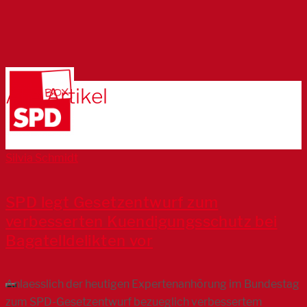
Alle Artikel
Silvia Schmidt
SPD legt Gesetzentwurf zum
verbesserten Kuendigungsschutz bei
Bagatelldelikten vor
Anlaesslich der heutigen Expertenanhörung im Bundestag
zum SPD-Gesetzentwurf bezueglich verbessertem