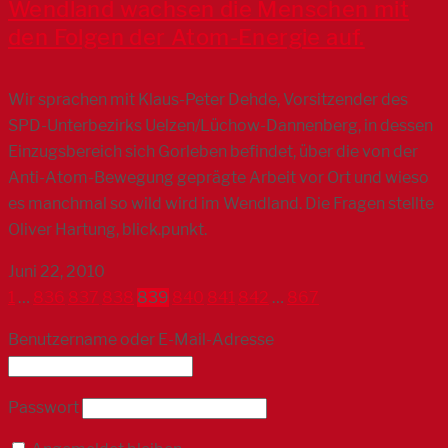
Wendland wachsen die Menschen mit
den Folgen der Atom-Energie auf.
Wir sprachen mit Klaus-Peter Dehde, Vorsitzender des
SPD-Unterbezirks Uelzen/Lüchow-Dannenberg, in dessen
Einzugsbereich sich Gorleben befindet, über die von der
Anti-Atom-Bewegung geprägte Arbeit vor Ort und wieso
es manchmal so wild wird im Wendland. Die Fragen stellte
Oliver Hartung, blick.punkt.
Juni 22, 2010
1
…
836
837
838
839
840
841
842
…
867
Benutzername oder E-Mail-Adresse
Passwort