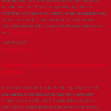
überdurchschnittlich hohe Abwanderungs- quoten zu
verzeichnen. „Der Bevölkerungsrückgang und die
Überalterung führen schon jetzt zu einer Reduzierung des
Arbeitskräftepotenzials“, warnt Andreas Steppuhn,
Vorsitzender des SPD-Gewerkschaftsrates. Dies werde
vor …
Weiterlesen
Juni 25, 2010
Burkhard Lischka
Diskussion zum Thema altersgerechtes
Wohnen
Interessiert diskutierten der Bundestagsabgeordnete
Burkhard Lischka, die Landtagsabgeordnete Silke
Schindler, Norbert Bischoff: Sozialminister Sachsen-
Anhalts sowie die Bürgermeister Bernd Nimmich und