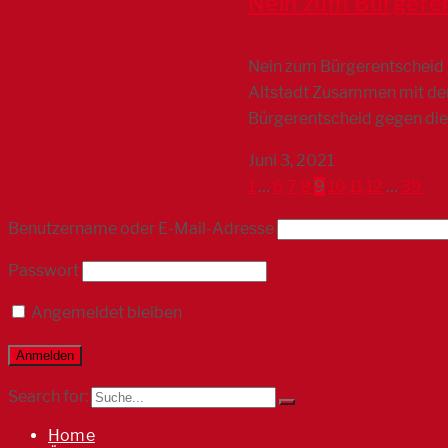
Nein zum Bürgeren
Nein zum Bürgerentscheid 
Altstadt Zusammen mit der
Bürgerentscheid gegen die
Juni 3, 2021
1
…
6
7
8
9
10
11
12
…
39
Benutzername oder E-Mail-Adresse
Passwort
Angemeldet bleiben
Search for:
Home