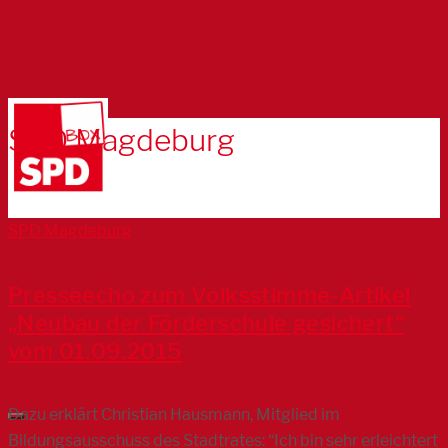
SPD Magdeburg
SPD Magdeburg
Presseecho zum Volksstimme-Artikel
„Neubau der Förderschule gesichert“
vom 01.09.2015
Dazu erklärt Christian Hausmann, Mitglied im
Bildungsausschuss des Stadtrates: “Ich bin sehr erleichtert