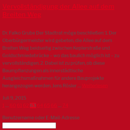
Vervollständigung der Allee auf dem
Breiten Weg
Dr. Falko Grube Der Stadtrat möge beschließen: 1. Der
Oberbürgermeister wird gebeten, die Allee auf dem
Breiten Weg beidseitig zwischen Keplerstraße und
Goldschmiedebrücke – wo das baulich möglich ist – zu
vervollständigen. 2. Dabei ist zu prüfen, ob diese
Baumpflanzungen als innerstädtische
Ausgleichsmaßnahmen für andere Bauprojekte
herangezogen werden. Jens Rösler …
Weiterlesen
Juli 9, 2015
1
…
60
61
62
63
64
65
66
…
74
Benutzername oder E-Mail-Adresse