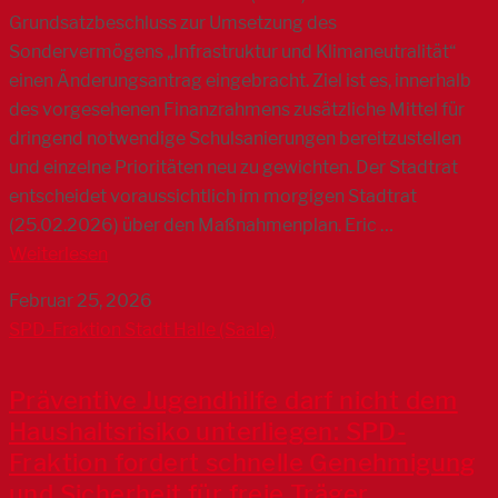
Grundsatzbeschluss zur Umsetzung des
Sondervermögens „Infrastruktur und Klimaneutralität“
einen Änderungsantrag eingebracht. Ziel ist es, innerhalb
des vorgesehenen Finanzrahmens zusätzliche Mittel für
dringend notwendige Schulsanierungen bereitzustellen
und einzelne Prioritäten neu zu gewichten. Der Stadtrat
entscheidet voraussichtlich im morgigen Stadtrat
(25.02.2026) über den Maßnahmenplan. Eric …
Weiterlesen
Februar 25, 2026
SPD-Fraktion Stadt Halle (Saale)
Präventive Jugendhilfe darf nicht dem
Haushaltsrisiko unterliegen: SPD-
Fraktion fordert schnelle Genehmigung
und Sicherheit für freie Träger