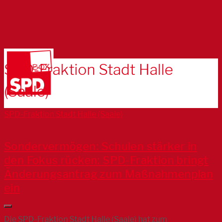
SPD-Fraktion Stadt Halle
(Saale)
SPD-Fraktion Stadt Halle (Saale)
Sondervermögen: Schulen stärker in
den Fokus rücken: SPD-Fraktion bringt
Änderungsantrag zum Maßnahmenplan
ein
Die SPD-Fraktion Stadt Halle (Saale) hat zum