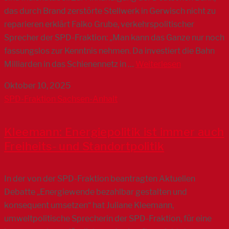
das durch Brand zerstörte Stellwerk in Gerwisch nicht zu
reparieren erklärt Falko Grube, verkehrspolitischer
Sprecher der SPD-Fraktion: „Man kann das Ganze nur noch
fassungslos zur Kenntnis nehmen. Da investiert die Bahn
Milliarden in das Schienennetz in …
Weiterlesen
Oktober 10, 2025
SPD-Fraktion Sachsen-Anhalt
Kleemann: Energiepolitik ist immer auch
Freiheits- und Standortpolitik
In der von der SPD-Fraktion beantragten Aktuellen
Debatte „Energiewende bezahlbar gestalten und
konsequent umsetzen“ hat Juliane Kleemann,
umweltpolitische Sprecherin der SPD-Fraktion, für eine