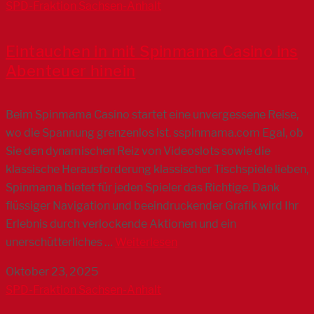
SPD-Fraktion Sachsen-Anhalt
Eintauchen in mit Spinmama Casino ins
Abenteuer hinein
Beim Spinmama Casino startet eine unvergessene Reise,
wo die Spannung grenzenlos ist. sspinmama.com Egal, ob
Sie den dynamischen Reiz von Videoslots sowie die
klassische Herausforderung klassischer Tischspiele lieben,
Spinmama bietet für jeden Spieler das Richtige. Dank
flüssiger Navigation und beeindruckender Grafik wird Ihr
Erlebnis durch verlockende Aktionen und ein
unerschütterliches …
Weiterlesen
Oktober 23, 2025
SPD-Fraktion Sachsen-Anhalt