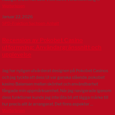
Weiterlesen
Januar 22, 2026
SPD-Fraktion Sachsen-Anhalt
Recension av Pokobet Casino
utformning: Användargränssnitt och
upplevelse
Jag har nyligen utvärderat designen på Pokobet Casinos
och jag tyckte att dess UI var ganska slående. pokobet
kasino Balansen mellan skönhet och användbarhet
fångade min uppmärksamhet. När jag navigerade igenom
dess funktioner kunde jag inte låta bli att lägga märke till
hur precis allt är arrangerat. Det finns aspekter …
Weiterlesen