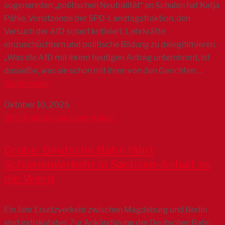
sogenannten „politischen Neutralität“ an Schulen hat Katja
Pähle, Vorsitzende der SPD-Landtagsfraktion, den
Versuch der AfD scharf kritisiert, Lehrkräfte
einzuschüchtern und politische Bildung zu delegitimieren.
„Was die AfD mit ihrem heutigen Antrag unternimmt, ist
dasselbe, was sie schon mit ihren von den Gerichten …
Weiterlesen
Oktober 10, 2025
SPD-Fraktion Sachsen-Anhalt
Grube: Deutsche Bahn fährt
Schienenverkehr in Sachsen-Anhalt an
die Wand
Ein Jahr Ersatzverkehr zwischen Magdeburg und Berlin
sind indiskutabel. Zur Ankündigung der Deutschen Bahn,