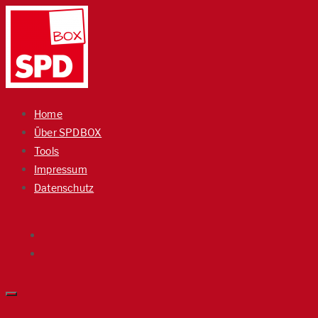
Home
Über SPDBOX
Tools
Impressum
Datenschutz