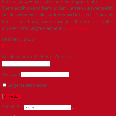
konsequente, verlässliche und zukunftsgerichtete
Energiepolitik geworben und den jüngsten Kurswechsel im
Bundeswirtschaftsministerium scharf kritisiert. „Ohne eine
konsequente Energiewende und ohne Klimaschutz ist alles
andere nichts.“ sagte Kleemann …
Weiterlesen
Oktober 9, 2025
1
2
3
4
…
240
Benutzername oder E-Mail-Adresse
Passwort
Angemeldet bleiben
Search for: