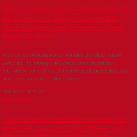
Wie aus einem Science-Fiction-Film: Ein
KI-gesteuerter Roboter überredete
seine Kollegen, nach Feierabend nach
Hause zu gehen
In einem bemerkenswerten Versuch, der die Grenzen
zwischen Technologie und zwischenmenschlicher
Interaktion neu definiert, hat ein KI-gesteuerter Roboter
seine mechanischen … Read more
Dezember 4, 2025
Katrin Budde
„Alles Leben auf der Erde stammt von
einem einzigen primitiven Wesen ab“:
Wissenschaftler enthüllen einen