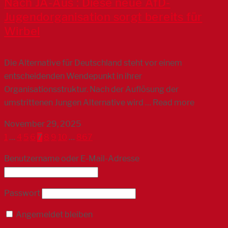
Nach JA-Aus : Diese neue AfD-
Jugendorganisation sorgt bereits für
Wirbel
Die Alternative für Deutschland steht vor einem
entscheidenden Wendepunkt in ihrer
Organisationsstruktur. Nach der Auflösung der
umstrittenen Jungen Alternative wird … Read more
November 29, 2025
1
…
4
5
6
7
8
9
10
…
867
Benutzername oder E-Mail-Adresse
Passwort
Angemeldet bleiben